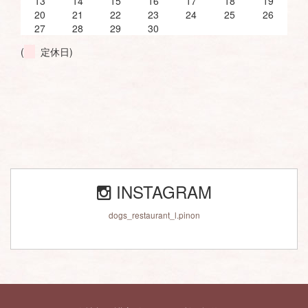
20
21
22
23
24
25
26
27
28
29
30
(
定休日)
INSTAGRAM
dogs_restaurant_l.pinon