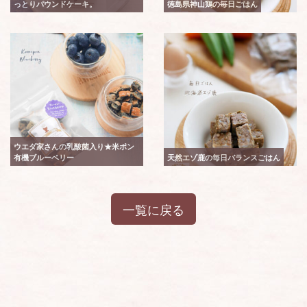
っとりパウンドケーキ。
徳島県神山鶏の毎日ごはん
ウエダ家さんの乳酸菌入り★米ポン
有機ブルーベリー
天然エゾ鹿の毎日バランスごはん
一覧に戻る