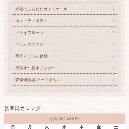
米粉のふんわりカットケーキ
ポン・デ・ポテト
ドライフルーツ
ごはんマフィン
手作りごはん食材
天然水〜新水いぶき〜
森修焼食器/フードボウル
営業日カレンダー
今月(2026年8月)
日
月
火
水
木
金
土