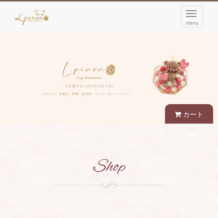
navigati
menu
カート
Shop